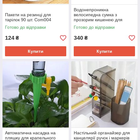
Водонепроникна
Пакети на резинці для
велосипедна сумка з
тарілок 90 шт. Com004
прозорим кишенею для
телефону на кермо
Готово до відправки
Готово до відправки
(рожевий)
124
340
₴
₴
Купити
Купити
Автоматична насадка на
Настільний органайзер для
пляшку для крапельного
канцелярії ручок і маркерів