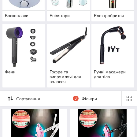
Воскоплави
Епілятори
Електробритви
Фени
Гофре та
Ручні масажери
випрямлячі для
для тіла
волосся
Сортування
0
Фільтри