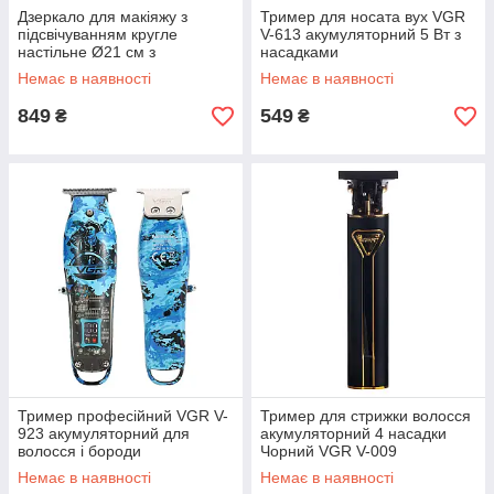
Дзеркало для макіяжу з
Тример для носата вух VGR
підсвічуванням кругле
V-613 акумуляторний 5 Вт з
настільне Ø21 см з
насадками
підставкою Біле HP-10-9AW
Немає в наявності
Немає в наявності
849
549
₴
₴
Тример професійний VGR V-
Тример для стрижки волосся
923 акумуляторний для
акумуляторний 4 насадки
волосся і бороди
Чорний VGR V-009
Немає в наявності
Немає в наявності