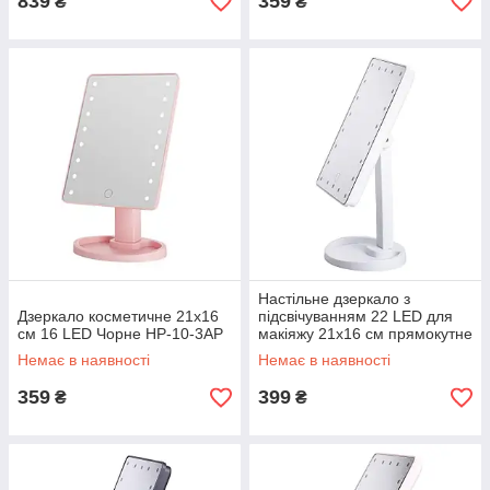
839
359
₴
₴
Настільне дзеркало з
Дзеркало косметичне 21х16
підсвічуванням 22 LED для
см 16 LED Чорне HP-10-3AP
макіяжу 21х16 см прямокутне
на ніжці USB Біле HP-10-4AW
Немає в наявності
Немає в наявності
359
399
₴
₴