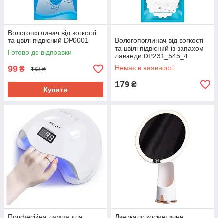
Вологопоглинач від вогкості
та цвілі підвісний DP0001
Вологопоглинач від вогкості
та цвілі підвісний із запахом
Готово до відправки
лаванди DP231_545_4
99
Немає в наявності
₴
163 ₴
179
₴
Купити
Професійна лампа для
Дзеркало косметичне