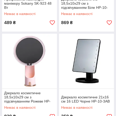
манікюру Sokany SK-923 48
18,5х10х29 см з
Вт
підсвічуванням Біле HP-10-
1AW
Немає в наявності
Немає в наявності
489
869
₴
₴
Дзеркало косметичне
18,5х10х29 см з
Дзеркало косметичне 21х16
підсвічуванням Рожеве HP-
см 16 LED Чорне HP-10-3AB
10-1AP
Немає в наявності
Немає в наявності