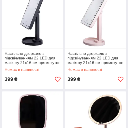
Настільне дзеркало з
Настільне дзеркало з
підсвічуванням 22 LED для
підсвічуванням 22 LED для
макіяжу 21х16 см прямокутне
макіяжу 21х16 см прямокутне
на ніжці USB Чорне HP-10-
на ніжці USB Рожеве HP-10-
Немає в наявності
Немає в наявності
4AB
4AP
399
399
₴
₴