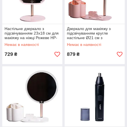
Настільне дзеркало з
Дзеркало для макіяжу з
підсвічуванням 23х18 см для
підсвічуванням кругле
макіяжу на ніжці Рожеве HP-
настільне Ø21 см з
10-6AP
підставкою Рожеве HP-10-
Немає в наявності
Немає в наявності
9AP
729
879
₴
₴