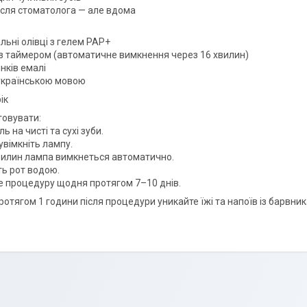
після стоматолога — але вдома
льні олівці з гелем PAP+
з таймером (автоматичне вимкнення через 16 хвилин)
нків емалі
 українською мовою
ік
товувати:
ь на чисті та сухі зуби.
увімкніть лампу.
вилин лампа вимкнеться автоматично.
ь рот водою.
 процедуру щодня протягом 7–10 днів.
отягом 1 години після процедури уникайте їжі та напоїв із барвник