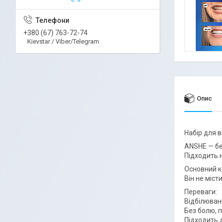
+380 (67) 763-72-74
Kievstar / Viber/Telegram
Опис
Набір для 
ANSHE — бе
Підходить н
Основний к
Він не міст
Переваги:
Відбілюванн
Без болю, п
Підходить 