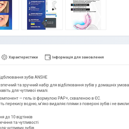
Характеристики
Інформація для замовлення
відбілювання зубів ANSHE
зпечний та зручний набір для відбілювання зубів у домашніх умова
авіть для чутливої емалі.
омпонент — гель із формулою PAP+, схваленою в ЄС.
ить перекису водню, м’яко видаляє плями з поверхні зубів і не вик
я до 10 відтінків
ечіння та чутливості
для чутливих зубів