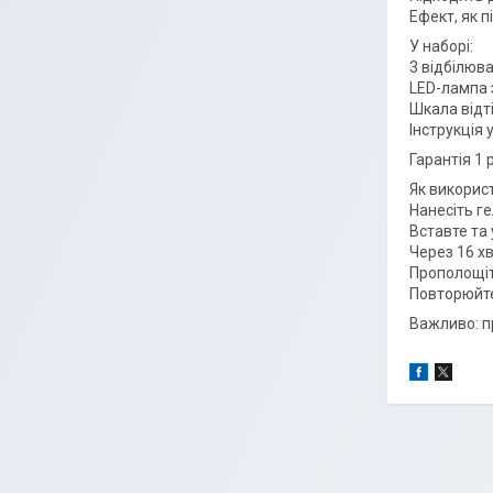
Ефект, як 
У наборі:
3 відбілюва
LED-лампа 
Шкала відті
Інструкція
Гарантія 1 р
Як викорис
Нанесіть гел
Вставте та 
Через 16 х
Прополощіт
Повторюйте
Важливо: пр