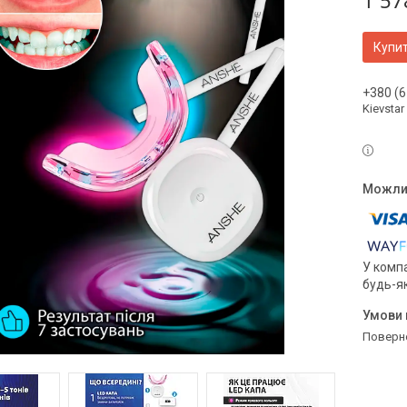
1 57
Купи
+380 (6
Kievstar
У компа
будь-я
поверн