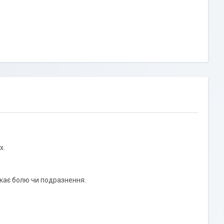
х.
ликає болю чи подразнення.