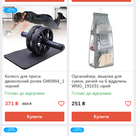
–20%
Колесо для преса
Органайзер, вішалка для
двоколісний ролик GM0884_1
сумок, речей на 6 відділень
чорний
WNG_191031 сірий
Готово до відправки
Готово до відправки
371
251
₴
₴
464 ₴
Купити
Купити
–20%
–20%