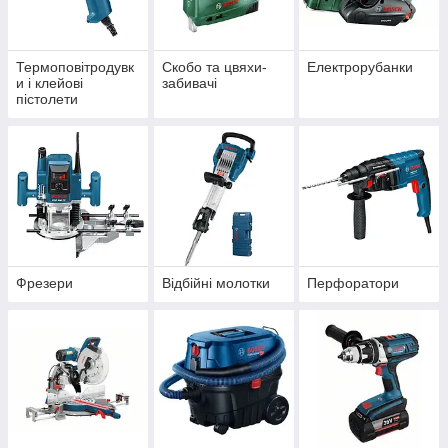
Термоповітродувк
Скобо та цвяхи-
Електрорубанки
и і клейові
забивачі
пістолети
Фрезери
Відбійні молотки
Перфоратори