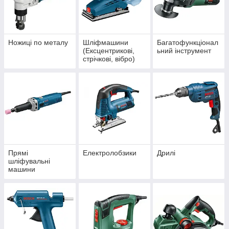
Ножиці по металу
Шліфмашини
Багатофункціонал
(Ексцентрикові,
ьний інструмент
стрічкові, вібро)
Прямі
Електролобзики
Дрилі
шліфувальні
машини