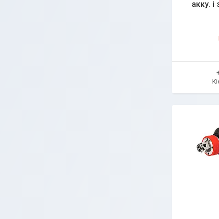
акку. і
Ki