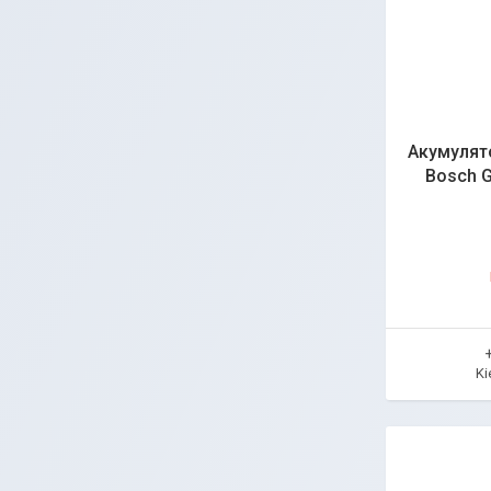
Акумулят
Bosch G
Ki