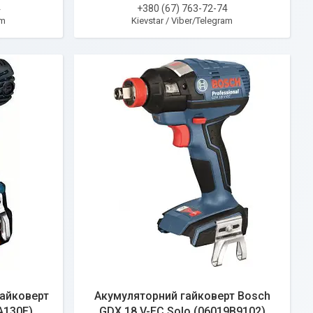
4
+380 (67) 763-72-74
am
Kievstar / Viber/Telegram
гайковерт
Акумуляторний гайковерт Bosch
A130E)
GDX 18 V-EC Solo (06019B9102)