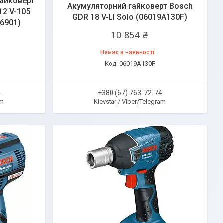
гайковерт
Акумуляторний гайковерт Bosch
12 V-105
GDR 18 V-LI Solo (06019A130F)
A6901)
10 854 ₴
Немає в наявності
06019A130F
4
+380 (67) 763-72-74
am
Kievstar / Viber/Telegram