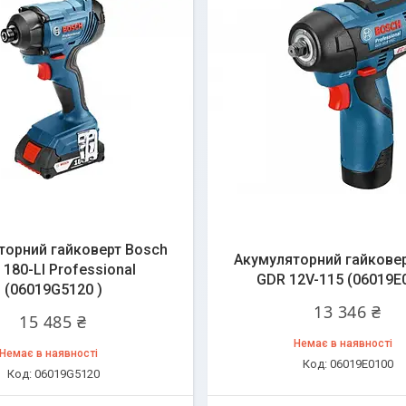
торний гайковерт Bosch
Акумуляторний гайкове
180-LI Professional
GDR 12V-115 (06019E
(06019G5120 )
13 346 ₴
15 485 ₴
Немає в наявності
Немає в наявності
06019E0100
06019G5120