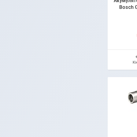
Акумулят
Bosch G
Ki