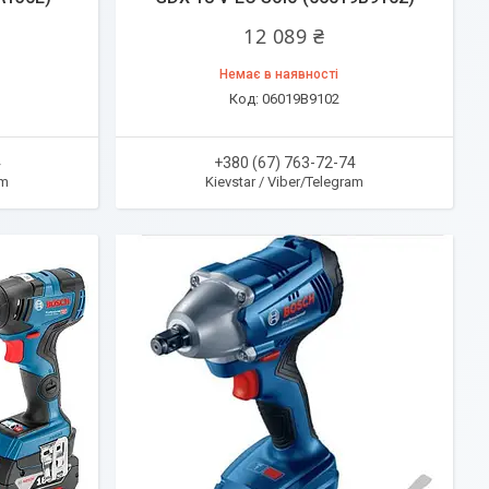
12 089 ₴
Немає в наявності
06019B9102
4
+380 (67) 763-72-74
am
Kievstar / Viber/Telegram