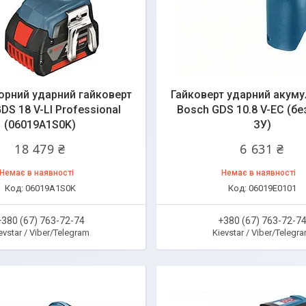
орний ударний гайковерт
Гайковерт ударний акум
DS 18 V-LI Professional
Bosch GDS 10.8 V-EC (без
(06019A1S0K)
ЗУ)
18 479 ₴
6 631 ₴
Немає в наявності
Немає в наявності
06019A1S0K
06019E0101
+380 (67) 763-72-74
+380 (67) 763-72-7
evstar / Viber/Telegram
Kievstar / Viber/Telegr