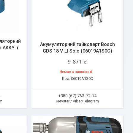
уляторний
Акумуляторний гайковерт Bosch
 АККУ. і
GDS 18 V-LI Solo (06019A1S0C)
9 871 ₴
Немає в наявності
06019A1S0C
4
+380 (67) 763-72-74
am
Kievstar / Viber/Telegram