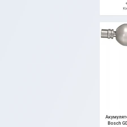
Ki
Акумулят
Bosch GD