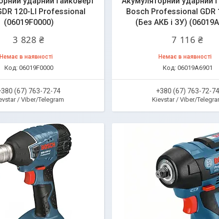
орний ударний гайковерт
Акумуляторний ударний 
DR 120-LI Professional
Bosch Professional GDR 
(06019F0000)
(Без АКБ і ЗУ) (06019
3 828 ₴
7 116 ₴
Немає в наявності
Немає в наявності
06019F0000
06019A6901
+380 (67) 763-72-74
+380 (67) 763-72-7
evstar / Viber/Telegram
Kievstar / Viber/Telegr