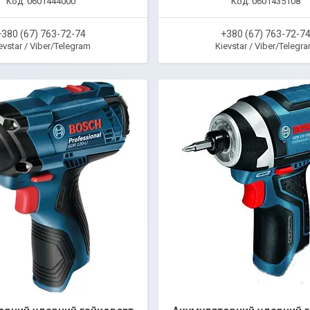
0601444000
0601435108
+380 (67) 763-72-74
+380 (67) 763-72-7
evstar / Viber/Telegram
Kievstar / Viber/Telegr