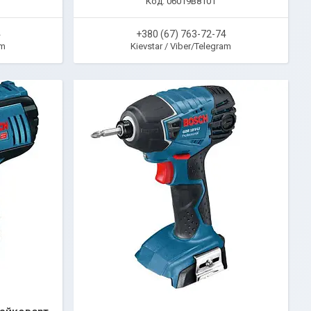
06019B8101
4
+380 (67) 763-72-74
am
Kievstar / Viber/Telegram