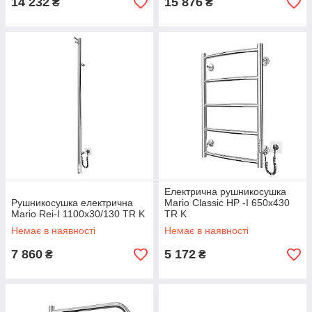
14 232
15 876
₴
₴
Електрична рушникосушка
Рушникосушка електрична
Mario Classic HP -I 650x430
Mario Rei-І 1100x30/130 TR K
TR K
Немає в наявності
Немає в наявності
7 860
5 172
₴
₴