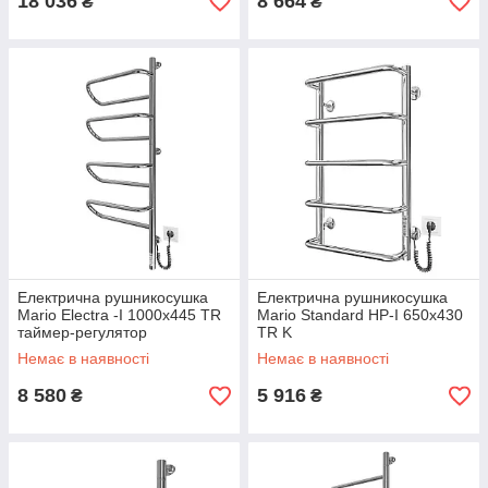
18 036
8 664
₴
₴
Електрична рушникосушка
Електрична рушникосушка
Mario Electra -I 1000х445 TR
Mario Standard HP-I 650x430
таймер-регулятор
TR K
Немає в наявності
Немає в наявності
8 580
5 916
₴
₴