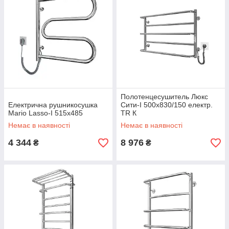
Полотенцесушитель Люкс
Електрична рушникосушка
Сити-І 500х830/150 електр.
Mario Lasso-I 515x485
TR К
Немає в наявності
Немає в наявності
4 344
8 976
₴
₴