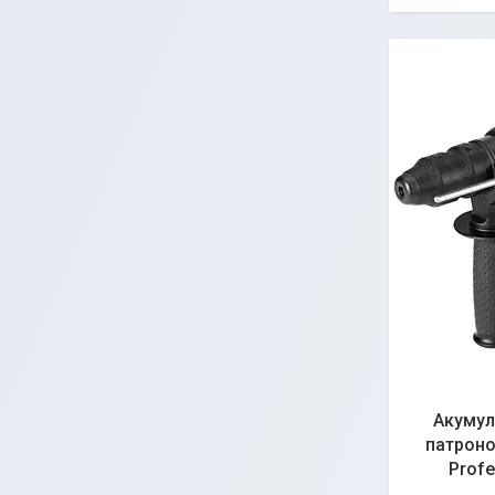
Акумул
патроно
Profe