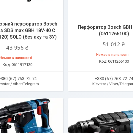
орний перфоратор Bosch
Перфоратор Bosch GBH 
з SDS max GBH 18V-40 C
(0611266100)
20) SOLO (без аку та ЗУ)
51 012 ₴
43 956 ₴
Немає в наявності
Немає в наявності
0611266100
0611917120
+380 (67) 763-72-74
+380 (67) 763-72-7
evstar / Viber/Telegram
Kievstar / Viber/Telegr