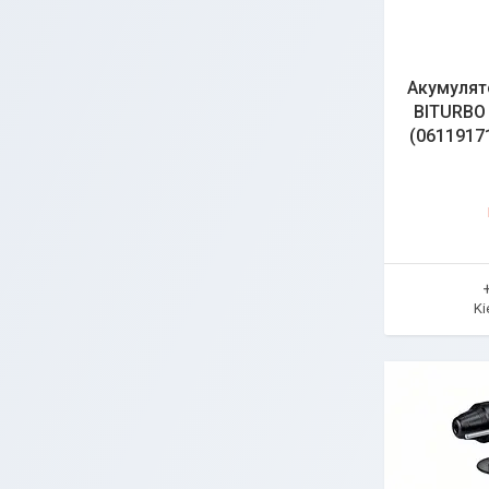
Акумулят
BITURBO 
(06119171
Ki