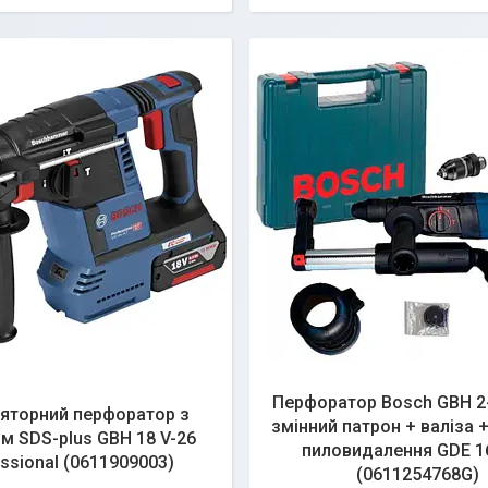
Перфоратор Bosch GBH 2
яторний перфоратор з
змінний патрон + валіза 
м SDS-plus GBH 18 V-26
пиловидалення GDE 16
ssional (0611909003)
(0611254768G)