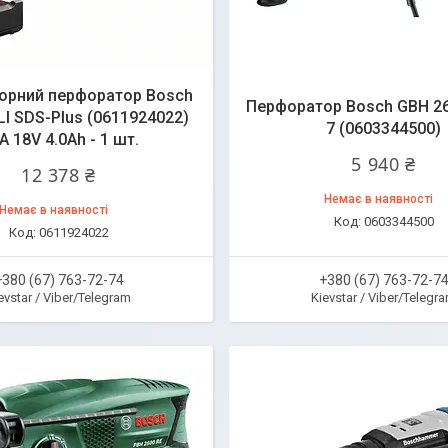
орний перфоратор Bosch
Перфоратор Bosch GBH 2
LI SDS-Plus (0611924022)
7 (0603344500)
A 18V 4.0Ah - 1 шт.
5 940 ₴
12 378 ₴
Немає в наявності
Немає в наявності
0603344500
0611924022
+380 (67) 763-72-74
+380 (67) 763-72-7
evstar / Viber/Telegram
Kievstar / Viber/Telegr