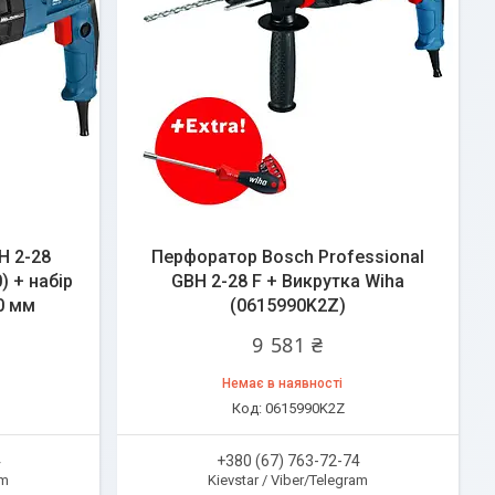
H 2-28
Перфоратор Bosch Professional
) + набір
GBH 2-28 F + Викрутка Wiha
0 мм
(0615990K2Z)
9 581 ₴
Немає в наявності
0615990K2Z
4
+380 (67) 763-72-74
am
Kievstar / Viber/Telegram