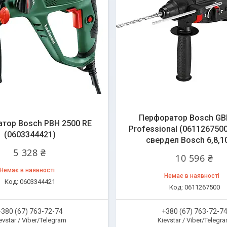
Перфоратор Bosch GB
тор Bosch PBH 2500 RE
Professional (0611267500
(0603344421)
свердел Bosch 6,8,1
5 328 ₴
10 596 ₴
Немає в наявності
Немає в наявності
0603344421
0611267500
+380 (67) 763-72-74
+380 (67) 763-72-7
evstar / Viber/Telegram
Kievstar / Viber/Telegr