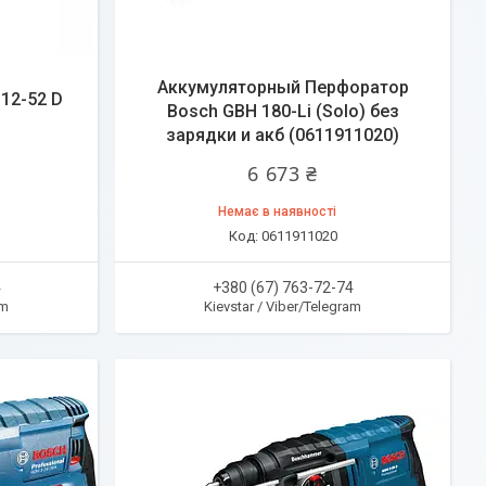
Аккумуляторный Перфоратор
12-52 D
Bosch GBH 180-Li (Solo) без
зарядки и акб (0611911020)
6 673 ₴
Немає в наявності
0611911020
4
+380 (67) 763-72-74
am
Kievstar / Viber/Telegram