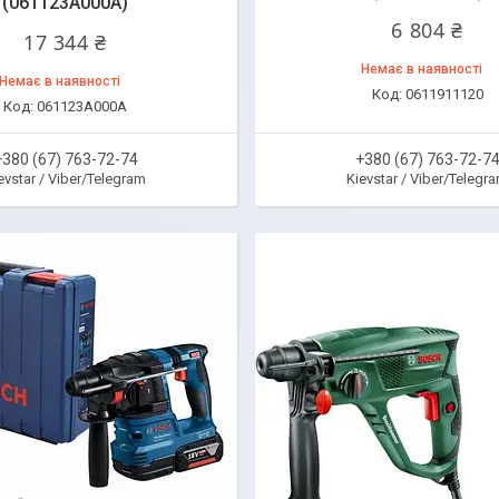
(061123А000А)
6 804 ₴
17 344 ₴
Немає в наявності
Немає в наявності
0611911120
061123A000А
+380 (67) 763-72-74
+380 (67) 763-72-7
evstar / Viber/Telegram
Kievstar / Viber/Telegr