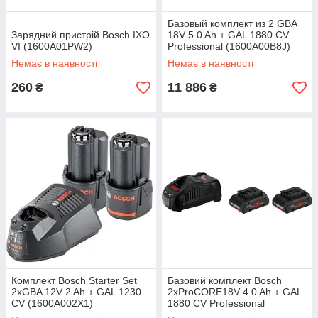
Базовый комплект из 2 GBA
Зарядний пристрій Bosch IXO
18V 5.0 Ah + GAL 1880 CV
VI (1600A01PW2)
Professional (1600A00B8J)
Немає в наявності
Немає в наявності
260
11 886
₴
₴
Комплект Bosch Starter Set
Базовий комплект Bosch
2xGBA 12V 2 Ah + GAL 1230
2xProCORE18V 4.0 Ah + GAL
CV (1600A002X1)
1880 CV Professional
(1600A016GF)