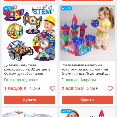
–8%
–15%
Дитячий магнітний
Розвиваючий магнітний
конструктор на 82 деталі із
конструктор палац магнітні
боксом для зберігання
блоки плитки 75 деталей для
Brighty Bright. Тільки магнітні
дітей від 3 років
Готово до відправки
Готово до відправки
деталі!
1 954,08
2 549,15
₴
₴
2 124 ₴
2 999 ₴
Купити
Купити
–20%