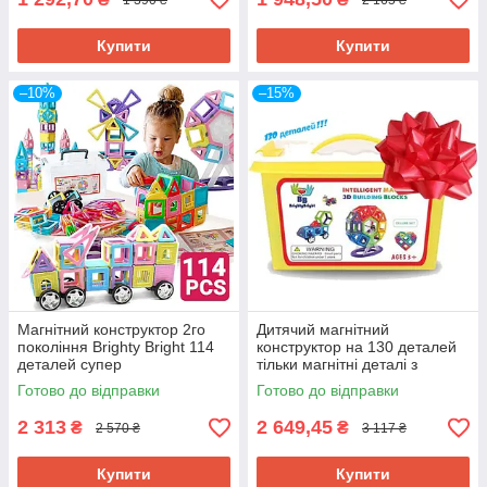
Купити
Купити
–10%
–15%
Магнітний конструктор 2го
Дитячий магнітний
покоління Brighty Bright 114
конструктор на 130 деталей
деталей супер
тільки магнітні деталі з
вдосконалений магніт
боксом для зберігання
Готово до відправки
Готово до відправки
Brighty Bright
2 313
2 649,45
₴
₴
2 570 ₴
3 117 ₴
Купити
Купити