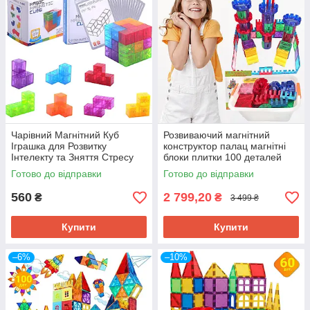
Чарівний Магнітний Куб
Розвиваючий магнітний
Іграшка для Розвитку
конструктор палац магнітні
Інтелекту та Зняття Стресу
блоки плитки 100 деталей
Magnetic CUB
для дітей від 3 років
Готово до відправки
Готово до відправки
560
2 799,20
₴
₴
3 499 ₴
Купити
Купити
–6%
–10%