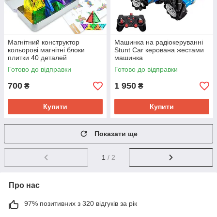
Магнітний конструктор
Машинка на радіокеруванні
кольорові магнітні блоки
Stunt Car керована жестами
плитки 40 деталей
машинка
розвиваючий набір для дітей
Готово до відправки
Готово до відправки
Magcastle портативний
700
1 950
₴
₴
Купити
Купити
Показати ще
1
/ 2
Про нас
97% позитивних з 320 відгуків за рік