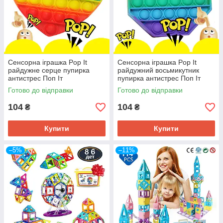
Сенсорна іграшка Pop It
Сенсорна іграшка Pop It
райдужне серце пупирка
райдужний восьмикутник
антистрес Поп Іт
пупирка антистрес Поп Іт
Готово до відправки
Готово до відправки
104
104
₴
₴
Купити
Купити
–5%
–11%