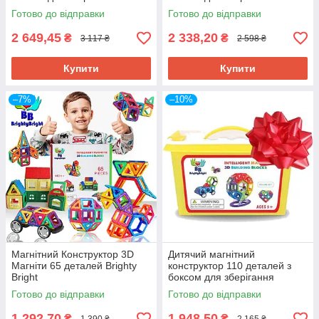
магніти Brighty Bright
магніти Brighty Bright
Готово до відправки
Готово до відправки
2 649,45
2 338,20
₴
₴
3 117 ₴
2 598 ₴
Купити
Купити
–7%
–10%
Магнітний Конструктор 3D
Дитячий магнітний
Магніти 65 деталей Brighty
конструктор 110 деталей з
Bright
боксом для зберігання
BrightyBright 3D магніти
Готово до відправки
Готово до відправки
1 292,70
1 948,50
₴
₴
1 390 ₴
2 165 ₴