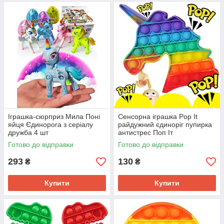
Іграшка-сюрприз Мила Поні
Сенсорна іграшка Pop It
яйця Єдинорога з серіалу
райдужний єдиноріг пупирка
дружба 4 шт
антистрес Поп Іт
Готово до відправки
Готово до відправки
293
130
₴
₴
Купити
Купити