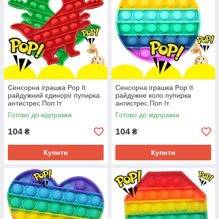
Сенсорна іграшка Pop It
Сенсорна іграшка Pop It
райдужний єдиноріг пупирка
райдужне коло пупирка
антистрес Поп Іт
антистрес Поп Іт
Готово до відправки
Готово до відправки
104
104
₴
₴
Купити
Купити