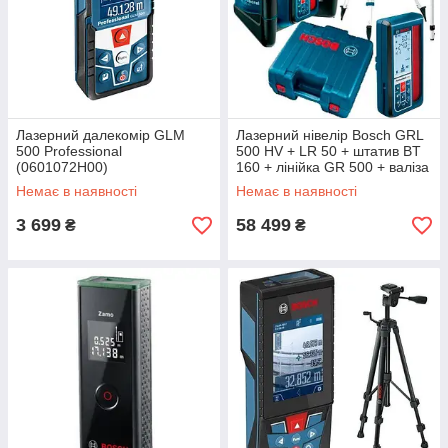
Лазерний далекомір GLM
Лазерний нівелір Bosch GRL
500 Professional
500 HV + LR 50 + штатив BT
(0601072H00)
160 + лінійка GR 500 + валіза
(06159940EF)
Немає в наявності
Немає в наявності
3 699
58 499
₴
₴