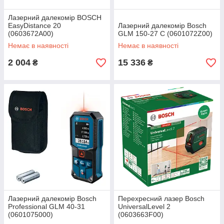
Лазерний далекомір BOSCH
EasyDistance 20
Лазерний далекомір Bosch
(0603672A00)
GLM 150-27 C (0601072Z00)
Немає в наявності
Немає в наявності
2 004
15 336
₴
₴
Лазерний далекомір Bosch
Перехресний лазер Bosch
Professional GLM 40-31
UniversalLevel 2
(0601075000)
(0603663F00)