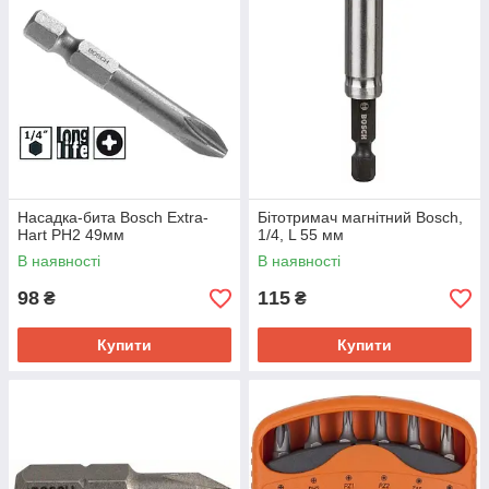
Насадка-бита Bosch Extra-
Бітотримач магнітний Bosch,
Hart PH2 49мм
1/4, L 55 мм
В наявності
В наявності
98
115
₴
₴
Купити
Купити