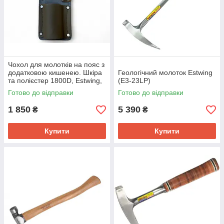
Чохол для молотків на пояс з
додатковою кишенею. Шкіра
Геологічний молоток Estwing
та полієстер 1800D, Estwing,
(E3-23LP)
арт.13-94754
Готово до відправки
Готово до відправки
1 850
5 390
₴
₴
Купити
Купити