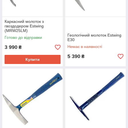
Каркасний молоток з
гвоздодером Estwing
(MRW25LM)
Геологічний молоток Estwing
Готово до відправки
E30
3 990
Немає в наявності
₴
5 390
₴
Купити