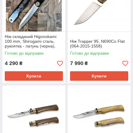
Ніж складаний Higonokami
100 mm, Shirogami сталь,
Ніж Trapper 95, N690Co Flat
рукоятка - латунь (чорна),
(064-2015-1558)
HONMAMON (1115380)
Готово до відправки
Готово до відправки
4 290
7 990
₴
₴
Купити
Купити