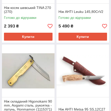
Ніж косяк шевський TINA 270
(270)
Ніж AHTI Leuku 145,80CrV2
Готово до відправки
Готово до відправки
2 393
5 490
₴
₴
Купити
Купити
Ніж складаний Higonokami 90
mm, Aogami сталь, рукоятка -
латунь, Honmamon (1115371)
Ніж AHTI Metsa 95 SS,12C27