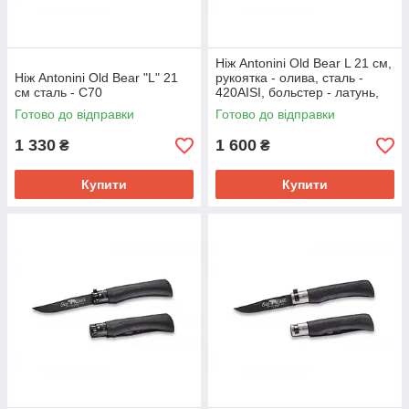
Ніж Antonini Old Bear L 21 см,
Ніж Antonini Old Bear "L" 21
рукоятка - олива, сталь -
см сталь - C70
420AISI, больстер - латунь,
арт.9307/21LU
Готово до відправки
Готово до відправки
1 330
1 600
₴
₴
Купити
Купити