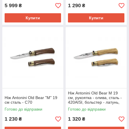
5 999
1 290
₴
₴
Купити
Купити
Ніж Antonini Old Bear M 19
Ніж Antonini Old Bear "M" 19
см, рукоятка - олива, сталь -
см сталь - C70
420AISI, больстер - латунь,
арт.9307/19LU
Готово до відправки
Готово до відправки
1 230
1 320
₴
₴