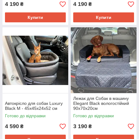
4 190
4 190
₴
₴
Купити
Купити
Лежак для Собак в машину
Автокрісло для собак Luxury
Elegant Black вологостійкий
Black M - 45x45x24x52 см
90х70х20см
Готово до відправки
Готово до відправки
4 590
3 190
₴
₴