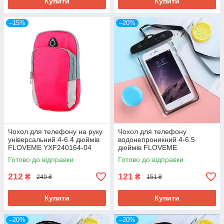
Купити
Купити
–15%
–20%
Чохол для телефону на руку
Чохол для телефону
універсальний 4-6.4 дюймів
водонепроникний 4-6.5
FLOVEME YXF240164-04
дюймів FLOVEME
рожевий
YXF68043_7 чорний
Готово до відправки
Готово до відправки
212
121
₴
₴
249 ₴
151 ₴
Купити
Купити
–20%
–20%