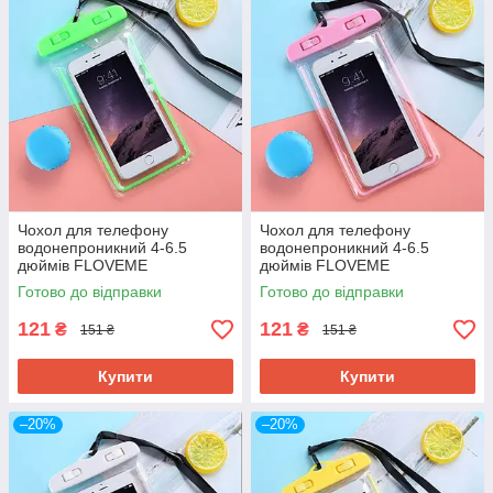
Чохол для телефону
Чохол для телефону
водонепроникний 4-6.5
водонепроникний 4-6.5
дюймів FLOVEME
дюймів FLOVEME
YXF68043_5 зелений
YXF68043_9 рожевий
Готово до відправки
Готово до відправки
121
121
₴
₴
151 ₴
151 ₴
Купити
Купити
–20%
–20%