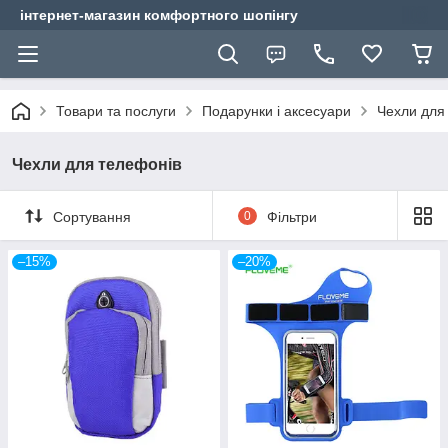
інтернет-магазин комфортного шопінгу
Товари та послуги
Подарунки і аксесуари
Чехли для
Чехли для телефонів
Сортування
0
Фільтри
–15%
–20%