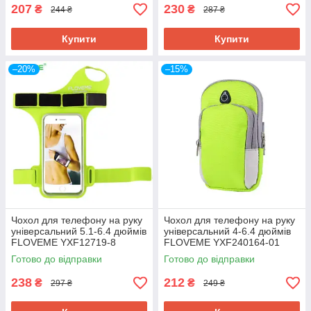
207
230
₴
₴
244 ₴
287 ₴
Купити
Купити
–20%
–15%
Чохол для телефону на руку
Чохол для телефону на руку
універсальний 5.1-6.4 дюймів
універсальний 4-6.4 дюймів
FLOVEME YXF12719-8
FLOVEME YXF240164-01
зелений
зелений
Готово до відправки
Готово до відправки
238
212
₴
₴
297 ₴
249 ₴