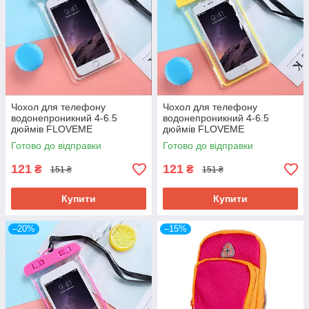
Чохол для телефону
Чохол для телефону
водонепроникний 4-6.5
водонепроникний 4-6.5
дюймів FLOVEME
дюймів FLOVEME
YXF68043_1 білий
YXF68043_2 жовтий
Готово до відправки
Готово до відправки
121
121
₴
₴
151 ₴
151 ₴
Купити
Купити
–20%
–15%