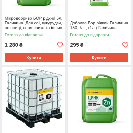
Мікродобриво БОР рідкий 5л,
Галичина. Для сої, кукурудзи,
Добриво Бор рідкий Галичина
пшениці, соняшника та інших
150 г/л. , (1л.) Галичина
культур (150г/л)
Готово до відправки
Готово до відправки
1 280
295
₴
₴
Купити
Купити