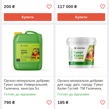
200
117 000
₴
₴
Купити
Купити
Органо-мінеральне добриво
Органо-мінеральне добриво
Гумат калію Універсальний,
для саду, дачі, городу. Гумат
Галичина, каністра 5л.
Калію Густий. ТМ Галичина,
відро 1 л.
Готово до відправки
Готово до відправки
790
185
₴
₴