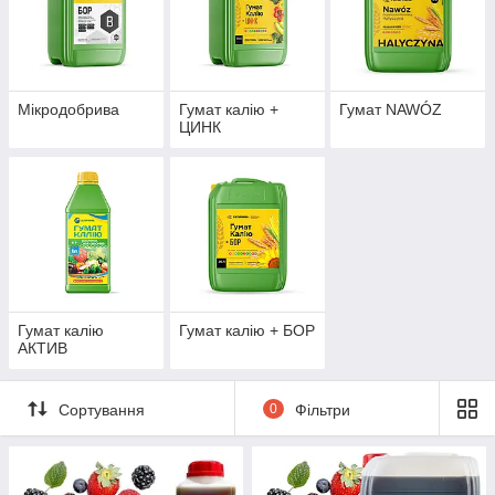
Мікродобрива
Гумат калію +
Гумат NAWÓZ
ЦИНК
Гумат калію
Гумат калію + БОР
АКТИВ
Сортування
0
Фільтри