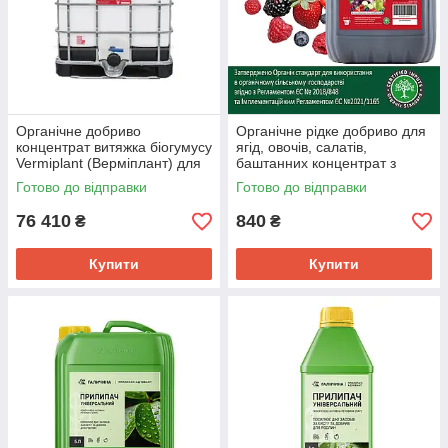
Органічне добриво
Органічне рідке добриво для
концентрат витяжка біогумусу
ягід, овочів, салатів,
Vermiplant (Верміплант) для
баштанних концентрат з
плодово-ягідних культур 1
біогумусу Vermiplant
Готово до відправки
Готово до відправки
куб.
(Верміплант) 5 л.
76 410
840
₴
₴
Купити
Купити