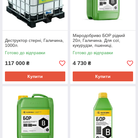
Мікродобриво БОР рідкий
Деструктор стерні, Галичина,
20л, Галичина. Для сої,
1000л.
кукурудзи, пшениці,
соняшника та інших культур
Готово до відправки
Готово до відправки
(150г/л)
117 000
4 730
₴
₴
Купити
Купити