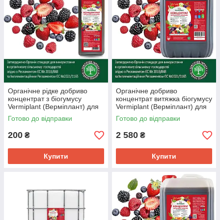
Органічне рідке добриво
Органічне добриво
концентрат з біогумусу
концентрат витяжка біогумусу
Vermiplant (Верміплант) для
Vermiplant (Верміплант) для
ягід, овочів, салатів, гумінові
плодово-ягідних культур 20 л.
Готово до відправки
Готово до відправки
та фульво кислоти 1 л
200
2 580
₴
₴
Купити
Купити