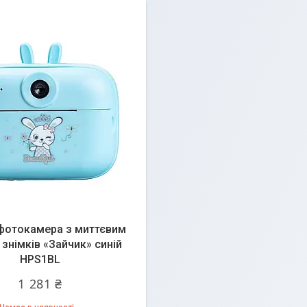
фотокамера з миттєвим
знімків «Зайчик» синій
HPS1BL
1 281 ₴