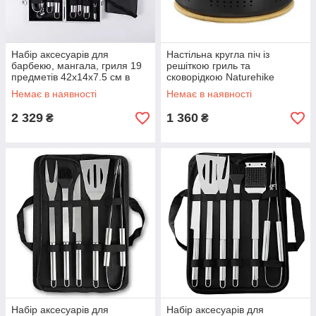
Набір аксесуарів для
Настільна кругла піч із
барбекю, мангала, гриля 19
решіткою гриль та
предметів 42х14х7.5 см в
сковорідкою Naturehike
кейсі HP-21-3
CNK2550CF010, 36*32.6*12
Немає в наявності
Немає в наявності
см, хромоване залізо
2 329
1 360
₴
₴
Набір аксесуарів для
Набір аксесуарів для