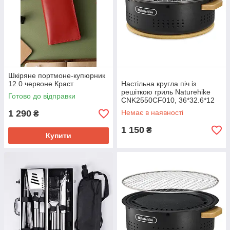
Шкіряне портмоне-купюрник
12.0 червоне Краст
Настільна кругла піч із
решіткою гриль Naturehike
Готово до відправки
CNK2550CF010, 36*32.6*12
см, хромоване залізо
1 290
Немає в наявності
₴
1 150
₴
Купити