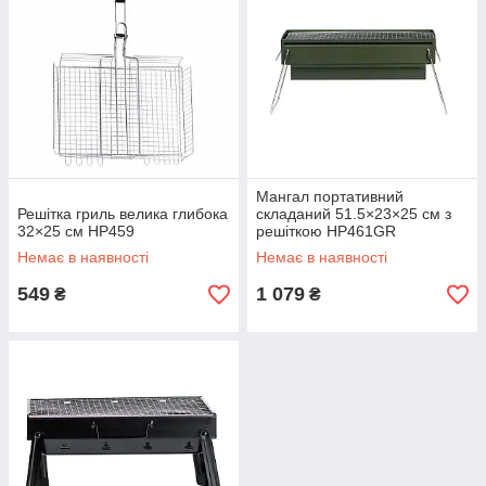
Мангал портативний
Решітка гриль велика глибока
складаний 51.5×23×25 см з
32×25 см HP459
решіткою HP461GR
Немає в наявності
Немає в наявності
549
1 079
₴
₴