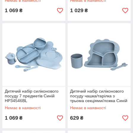
Немає в наявності
Немає в наявності
1 069
1 029
₴
₴
Дитячий набір силіконового
Дитячий набір силіконового
посуду 7 предметів Синій
посуду чашка/тарілка з
HP34546BL
трьома секціями/ложка Синій
HP34545BL
Немає в наявності
Немає в наявності
1 069
629
₴
₴