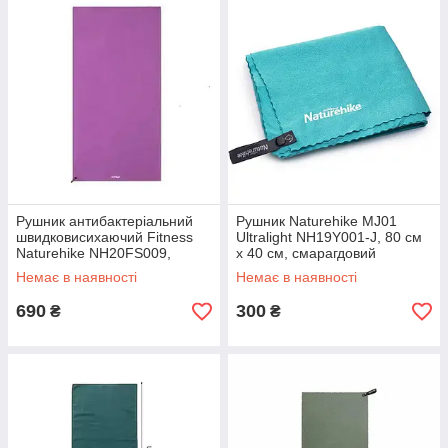
Рушник антибактеріальний
Рушник Naturehike MJ01
швидковисихаючий Fitness
Ultralight NH19Y001-J, 80 см
Naturehike NH20FS009,
х 40 см, смарагдовий
160*80, фіолетовий
Немає в наявності
Немає в наявності
690
300
₴
₴