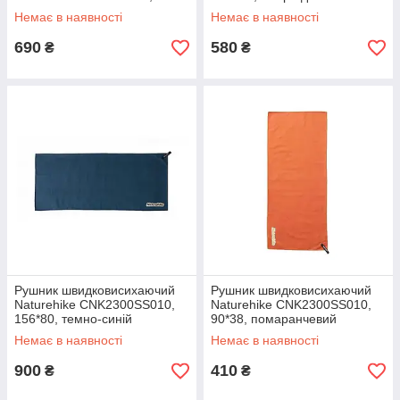
160*80, чорний
Немає в наявності
Немає в наявності
690
580
₴
₴
Рушник швидковисихаючий
Рушник швидковисихаючий
Naturehike CNK2300SS010,
Naturehike CNK2300SS010,
156*80, темно-синій
90*38, помаранчевий
Немає в наявності
Немає в наявності
900
410
₴
₴