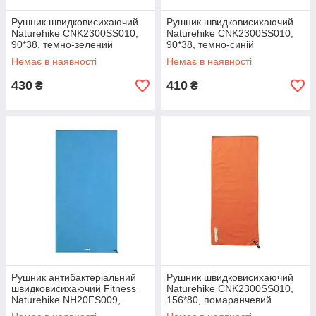
Рушник швидковисихаючий
Рушник швидковисихаючий
Naturehike CNK2300SS010,
Naturehike CNK2300SS010,
90*38, темно-зелений
90*38, темно-синій
Немає в наявності
Немає в наявності
430
410
₴
₴
Рушник антибактеріальний
Рушник швидковисихаючий
швидковисихаючий Fitness
Naturehike CNK2300SS010,
Naturehike NH20FS009,
156*80, помаранчевий
100*30, блакитне