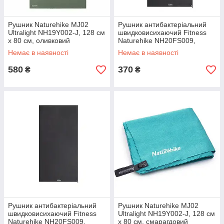
Рушник Naturehike MJ02
Рушник антибактеріальний
Ultralight NH19Y002-J, 128 см
швидковисихаючий Fitness
х 80 см, оливковий
Naturehike NH20FS009,
100*30, чорний
Немає в наявності
Немає в наявності
580
370
₴
₴
Рушник антибактеріальний
Рушник Naturehike MJ02
швидковисихаючий Fitness
Ultralight NH19Y002-J, 128 см
Naturehike NH20FS009,
х 80 см, смарагдовий