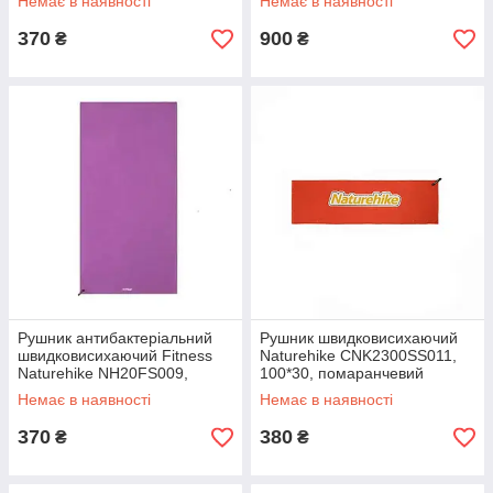
Немає в наявності
Немає в наявності
370
900
₴
₴
Рушник антибактеріальний
Рушник швидковисихаючий
швидковисихаючий Fitness
Naturehike CNK2300SS011,
Naturehike NH20FS009,
100*30, помаранчевий
100*30, фіолетове
Немає в наявності
Немає в наявності
370
380
₴
₴