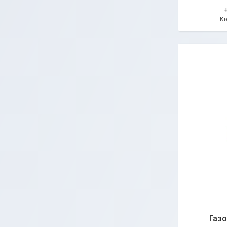
Ki
Газо