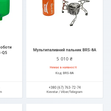
роботи
Мультипаливний пальник BRS-8A
S-Q5
5 010 ₴
Немає в наявності
BRS-8A
4
+380 (67) 763-72-74
am
Kievstar / Viber/Telegram