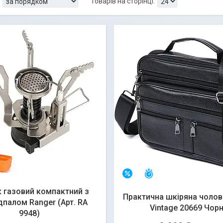
Залишився 21 день
–15%
 газовий компактний з
Практична шкіряна чолов
дпалом Ranger (Арт. RA
Vintage 20669 Чор
9948)