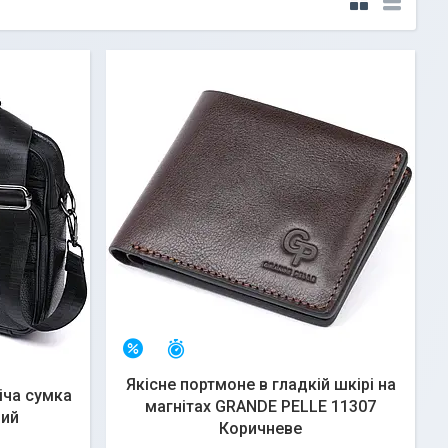
Залишилось 25 днів
–15%
Якісне портмоне в гладкій шкірі на
іча сумка
магнітах GRANDE PELLE 11307
ний
Коричневе