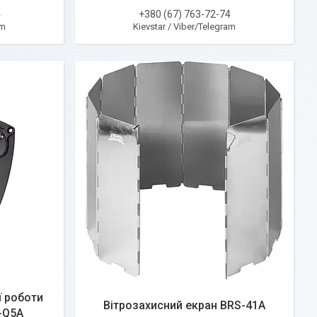
4
+380 (67) 763-72-74
am
Kievstar / Viber/Telegram
ї роботи
Вітрозахисний екран BRS-41A
-Q5A