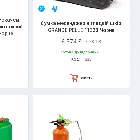
Залишилось 38 днів
–15%
тискачем
Сумка месенджер в гладкій шкірі
вінтажний
GRANDE PELLE 11333 Чорна
Чорне
6 574 ₴
7 734 ₴
Готово до відправки
11333
Купити