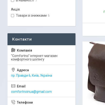
В наявності
7
Акція
Г
Товари зі знижками
6
"Comfortno" інтернет-магазин
комфортного шопінгу
пр. Правди 6, Київ, Україна
comfortnoinua@gmail.com