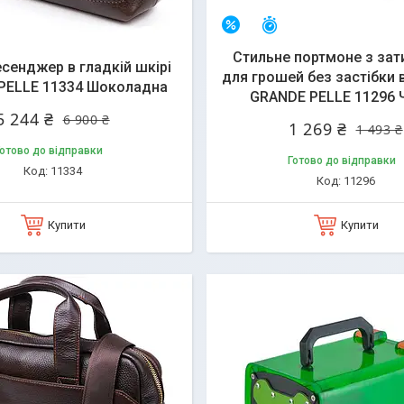
алишився 21 день
Залишився 21 день
–15%
Стильне портмоне з за
сенджер в гладкій шкірі
для грошей без застібки 
PELLE 11334 Шоколадна
GRANDE PELLE 11296 
5 244 ₴
6 900 ₴
1 269 ₴
1 493 ₴
отово до відправки
Готово до відправки
11334
11296
Купити
Купити