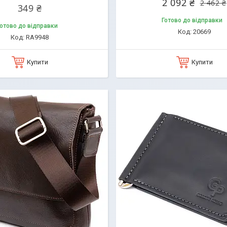
2 092 ₴
2 462 ₴
349 ₴
Готово до відправки
отово до відправки
20669
RA9948
Купити
Купити