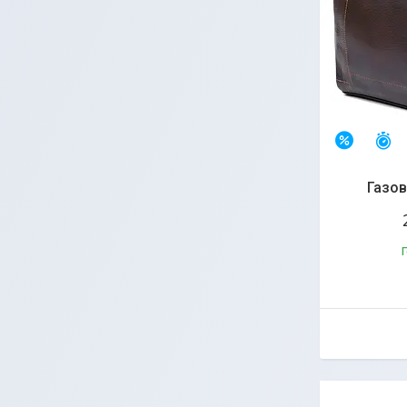
З
–22%
Газов
Г