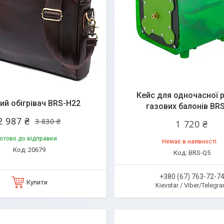
алишився 21 день
Кейс для одночасної 
ий обігрівач BRS-H22
газових балонів BR
2 987 ₴
3 830 ₴
1 720 ₴
отово до відправки
Немає в наявності
20679
BRS-Q5
+380 (67) 763-72-7
Купити
Kievstar / Viber/Telegr