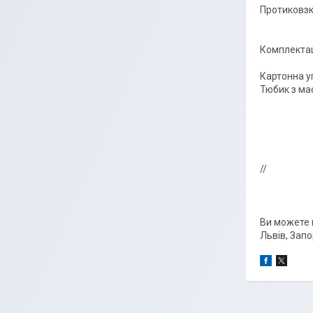
Протиковзк
Комплектац
Картонна у
Тюбик з ма
//
Ви можете 
Львів, Запо