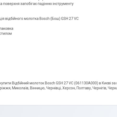
а поверхня запобігає падінню інструменту
ія відбійного молотка Bosch (Бош) GSH 27 VC
паковка
стилом
купити Відбійний молоток Bosch GSH 27 VC (061130A000) в Києві за 
ріжжя, Миколаїв, Вінницю, Чернівці, Херсон, Полтаву, Чернігів, Чер