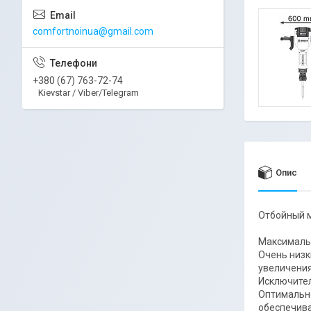
comfortnoinua@gmail.com
+380 (67) 763-72-74
Kievstar / Viber/Telegram
Опис
Отбойный м
Максимальн
Очень низк
увеличения
Исключител
Оптимально
обеспечив