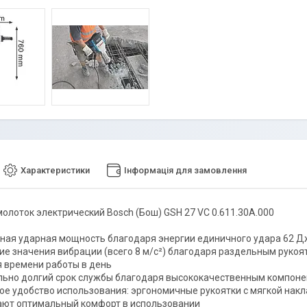
Характеристики
Інформація для замовлення
олоток электрический Bosch (Бош) GSH 27 VC 0.611.30A.000
ая ударная мощность благодаря энергии единичного удара 62 Дж
ие значения вибрации (всего 8 м/с²) благодаря раздельным руко
 времени работы в день
ьно долгий срок службы благодаря высококачественным компоне
е удобство использования: эргономичные рукоятки с мягкой нак
ают оптимальный комфорт в использовании