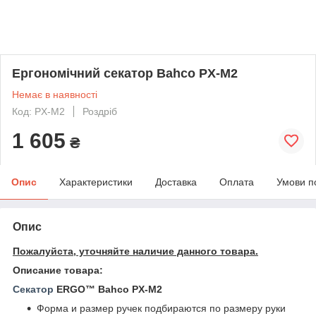
Ергономічний секатор Bahco PX-M2
Немає в наявності
Код: PX-M2
Роздріб
1 605
₴
Опис
Характеристики
Доставка
Оплата
Умови п
Опис
Пожалуйста, уточняйте наличие данного товара.
Описание товара:
Секатор
ERGO™ Bahco PX-M2
Форма и размер ручек подбираются по размеру руки