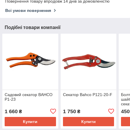
Повернення товару впродовж 14 днів за домовленістю
Всі умови повернення
Подібні товари компанії
Садовий секатор BAHCO
Секатор Bahco P121-20-F
Болт
P1-23
шайб
сека
R23
1 660
1 750
450
₴
₴
Купити
Купити