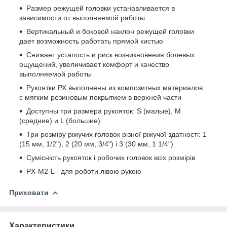
Размер режущей головки устанавливается в
зависимости от выполняемой работы
Вертикальный и боковой наклон режущей головки
дает возможность работать прямой кистью
Снижает усталость и риск возникновения болевых
ощущений, увеличивает комфорт и качество
выполняемой работы
Рукоятки РХ выполнены из композитных материалов
с мягким резиновым покрытием в верхней части
Доступны три размера рукояток: S (малые), M
(средние) и L (большие)
Три розміру ріжучих головок різної ріжучої здатності: 1
(15 мм, 1/2"), 2 (20 мм, 3/4") і 3 (30 мм, 1 1/4")
Сумісність рукояток і робочих головок всіх розмірів
PX-M2-L - для роботи лівою рукою
Приховати
Характеристики