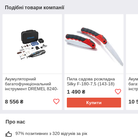
Подібні товари компанії
Акумуляторний
Пила садова розкладна
Аку
багатофункціональний
Silky F-180-7,5 (143-18)
бага
інструмент DREMEL 8240-
інст
1 490
₴
3/45 (F0138240JF)
(Pla
8 556
10 
₴
Купити
Про нас
97% позитивних з 320 відгуків за рік