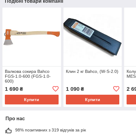
Подібні товари компанії
Валкова сокира Bahco
Клин 2 кг Bahco, (W-S-2.0)
Колу
FGS-1.0-600 (FGS-1.0-
MES
600)
1 690
1 090
2 6
₴
₴
Купити
Купити
Про нас
98% позитивних з 319 відгуків за рік