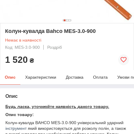
Колун-кувалда Bahco MES-3.0-900
Немає в наявності
Код: MES-3.0-900
Роздріб
1 520
₴
Опис
Характеристики
Доставка
Оплата
Умови п
Опис
Будь ласка, уточнюйте наявність даного товару.
Опис товару:
Колун-кувалда BAHCO MES-3.0-900 універсальний ударний
інструмент
який використовується для розколу полін, а також
в якості кувалди при необхідності роботи з клином. Колун