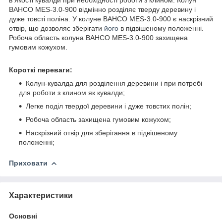
BAHCO MES-3.0-900 відмінно розділяє тверду деревину і
дуже товсті поліна. У колуне BAHCO MES-3.0-900 є наскрізний
отвір, що дозволяє зберігати
його
в підвішеному положенні.
Робоча область колуна BAHCO MES-3.0-900 захищена
гумовим кожухом.
Короткі переваги:
Колун-кувалда для розділення деревини і при потребі
для роботи з клином як кувалди;
Легке поділ твердої деревини і дуже товстих полін;
Робоча область захищена гумовим кожухом;
Наскрізний отвір для зберігання в підвішеному
положенні;
Приховати
Характеристики
Основні