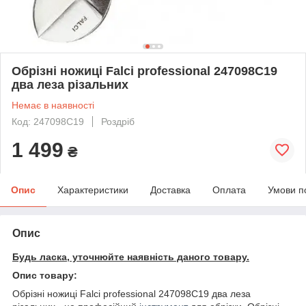
Обрізні ножиці Falci professional 247098C19
два леза різальних
Немає в наявності
Код: 247098C19
Роздріб
1 499
₴
Опис
Характеристики
Доставка
Оплата
Умови п
Опис
Будь ласка, уточнюйте наявність даного товару.
Опис товару:
Обрізні ножиці Falci professional 247098C19 два леза