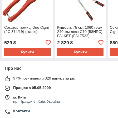
Секатор-ножиці Due Cigni
Кущоріз, 75 см, 1060 грам,
Сека
(2C 374/19) (Італія)
240 мм лезо C70 (58HRC),
Cign
FALKET (FAL7522)
529
2 820
880
₴
₴
Купити
Купити
Про нас
97% позитивних з 320 відгуків за рік
Працює з 05.05.2009
м. Київ
пр. Правди 6, Київ, Україна
Контакти