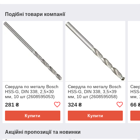
Подібні товари компанії
Свердла по металу Bosch
Свердла по металу Bosch
Свер
HSS-G, DIN 338, 2,5×30
HSS-G, DIN 338, 3,5×39
HSS-
мм, 10 шт (2608595053)
мм, 10 шт (2608595058)
мм, 
281
324
66
₴
₴
Купити
Купити
Акційні пропозиції та новинки