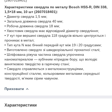
(2607018401)
Характеристики свердла по металу Bosch HSS-R, DIN 338,
1,5×18 мм, 10 шт (2607018401):
• Діаметр свердла 1,5 мм;
• Загальна довжина свердла 40 мм;
• Робоча довжина свердла 18 мм;
• Хвостовик свердла має відповідний діаметр свердління;
• У кут при вершині свердла 118 градусів вільно центрується і
проникає в метал;
• Тип кута N має бічний передній кут між 19 і 20 градусами;
• Виготовлено свердло зі швидкорізальної прокатної сталі;
• Шліфована ріжуча частина свердла упрочнена
наноматериалом — кубічним нітридом бору, що володіє
винятковою твердістю в гарячому стані;
• Свердло справляється з металоконструкціями,
конструкційної сталлю, кольоровими металами середньої
твердості, м'яким сірим чавуном.
Приховати
Характеристики