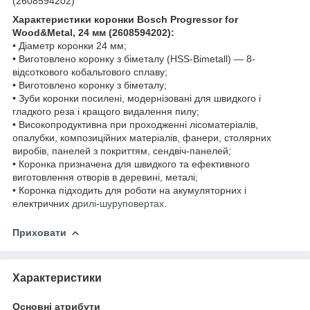
(2608594202)
Характеристики коронки Bosch Progressor for
Wood&Metal, 24 мм (2608594202):
• Діаметр коронки 24 мм;
• Виготовлено коронку з біметалу (HSS-Bimetall) — 8-
відсоткового кобальтового сплаву;
• Виготовлено коронку з біметалу;
• Зуби коронки посилені, модернізовані для швидкого і
гладкого реза і кращого видалення пилу;
• Високопродуктивна при проходженні лісоматеріалів,
опалубки, композиційних матеріалів, фанери, столярних
виробів, панелей з покриттям, сендвіч-панелей;
• Коронка призначена для швидкого та ефективного
виготовлення отворів в деревині, металі;
• Коронка підходить для роботи на акумуляторних і
електричних
дрилі
-
шуруповертах
.
Приховати
Характеристики
Основні атрибути