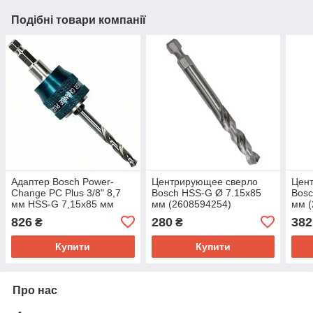
Подібні товари компанії
Адаптер Bosch Power-
Центрирующее сверло
Цен
Change PC Plus 3/8" 8,7
Bosch HSS-G Ø 7.15x85
Bosc
мм HSS-G 7,15x85 мм
мм (2608594254)
мм (
(2608594253)
826
280
382
₴
₴
Купити
Купити
Про нас