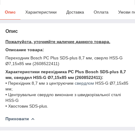
Опис
Характеристики
Доставка
Оплата
Умови п
Опис
Пожалуйста, уточняйте наличие данного товара.
Описание товара:
Переходник Bosch PC Plus SDS-plus 8,7 мм, сверло HSS-G
Ø7,15x85 мм (2608522411)
Характеристики перехідника PC Plus Bosch SDS-plus 8,7
мм, свердел HSS-G Ø7,15x85 мм (2608522411):
• Перехідник 8,7 мм з центруючим
свердлом
HSS-G Ø7,15x85
мм;
• Центрувальне свердло виконане з швидкорізальної сталі
HSS-G
• Хвостовик SDS-plus.
Приховати