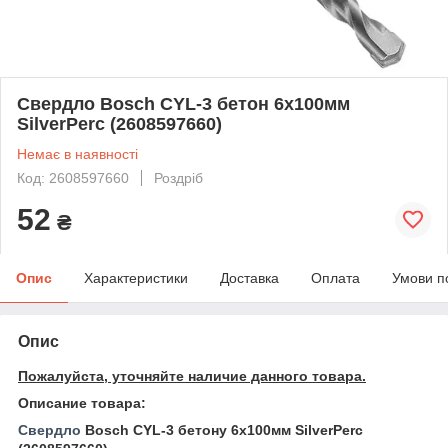
Свердло Bosch CYL-3 бетон 6x100мм
SilverPerc (2608597660)
Немає в наявності
Код: 2608597660
Роздріб
52
₴
Опис
Характеристики
Доставка
Оплата
Умови п
Опис
Пожалуйста, уточняйте наличие данного товара.
Описание товара:
Свердло
Bosch CYL-3 бетону 6х100мм SilverPerc