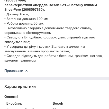
(2608597660)
Характеристики свердла Bosch CYL-3 бетону 5х85мм
SilverPerc (2608597660):
• Діаметр 6 мм;
• Загальна довжина 100 мм;
• Робоча довжина 60 мм;
• Виготовлено свердло з довговічного твердого сплаву,
опрацьовано піскоструменем;
• Свердло з U-подібною формою двох спіралей відмінно
виводиться пил;
• У свердла дві ріжучі кромки Standard з алмазним
заточуванням активно прорізають бетон;
• Свердло підходить для роботи з бетоном, гранітом, цеглою,
каменем, вапняком
Приховати
Характеристики
Основні
Виробник
Bosch