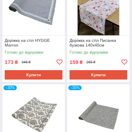
Доріжка на стіл HYGGE
Дорiжка на стiл Писанка
Marron
бузкова 140х40см
Готово до відправки
Готово до відправки
173
159
₴
₴
346 ₴
265 ₴
Купити
Купити
–30%
–30%