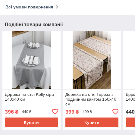
Всі умови повернення
Подібні товари компанії
Доріжка на стіл Kelly сіра
Доріжка на стіл Тереза з
Дорі
140х40 см
подвійним кантом 160х40
140х
см
396
399
440
₴
₴
440 ₴
499 ₴
Купити
Купити