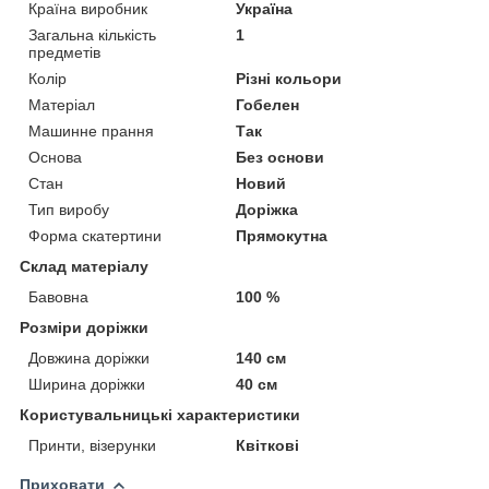
Країна виробник
Україна
Загальна кількість
1
предметів
Колір
Різні кольори
Матеріал
Гобелен
Машинне прання
Так
Основа
Без основи
Стан
Новий
Тип виробу
Доріжка
Форма скатертини
Прямокутна
Склад матеріалу
Бавовна
100 %
Розміри доріжки
Довжина доріжки
140 см
Ширина доріжки
40 см
Користувальницькі характеристики
Принти, візерунки
Квіткові
Приховати