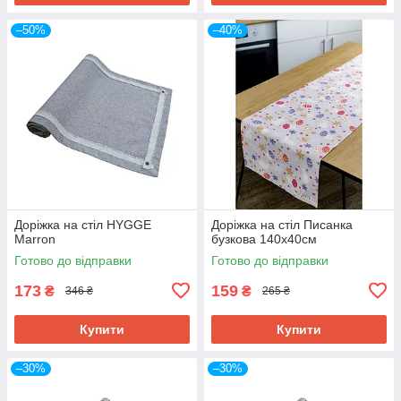
–50%
–40%
Доріжка на стіл HYGGE
Дорiжка на стiл Писанка
Marron
бузкова 140х40см
Готово до відправки
Готово до відправки
173
159
₴
₴
346 ₴
265 ₴
Купити
Купити
–30%
–30%