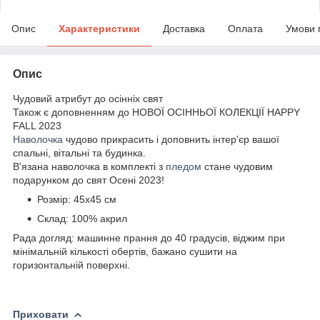
Опис
Характеристики
Доставка
Оплата
Умови 
Опис
Чудовий атрибут до осінніх свят
Також є доповненням до НОВОЇ ОСІННЬОЇ КОЛЕКЦІЇ HAPPY
FALL 2023
Наволочка
чудово прикрасить і доповнить інтер'єр вашої
спальні, вітальні та будинка.
В'язана наволочка в комплекті з
пледом
стане чудовим
подарунком до свят Осені 2023!
Розмір: 45х45 см
Склад: 100% акрил
Рада догляд: машинне прання до 40 градусів, віджим при
мінімальній кількості обертів, бажано сушити на
горизонтальній поверхні.
Приховати