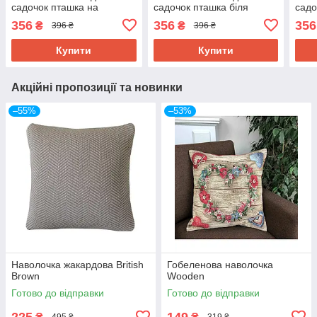
садочок пташка на
садочок пташка біля
садо
шпаківні 45х45см
шпаківні 45х45см
45х
356
356
356
₴
₴
396 ₴
396 ₴
Купити
Купити
Акційні пропозиції та новинки
–55%
–53%
Наволочка жакардова British
Гобеленова наволочка
Brown
Wooden
Готово до відправки
Готово до відправки
225
149