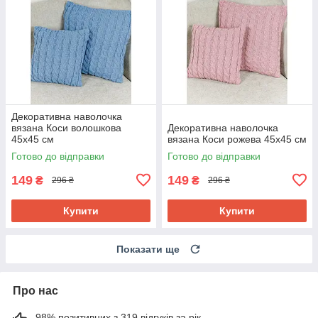
Декоративна наволочка
вязана Коси волошкова
Декоративна наволочка
45х45 см
вязана Коси рожева 45х45 см
Готово до відправки
Готово до відправки
149
149
₴
₴
296 ₴
296 ₴
Купити
Купити
Показати ще
Про нас
98% позитивних з 319 відгуків за рік