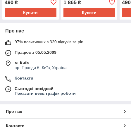
490
1 865
490
₴
₴
МДФ рожевий com003-P
МДФ
Купити
Купити
Про нас
97% позитивних з 320 відгуків за рік
Працює з 05.05.2009
м. Київ
пр. Правди 6, Київ, Україна
Контакти
Сьогодні вихідний
Показати весь графік роботи
Про нас
Контакти