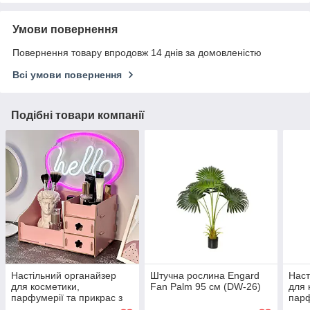
Умови повернення
Повернення товару впродовж 14 днів за домовленістю
Всі умови повернення
Подібні товари компанії
Настільний органайзер
Штучна рослина Engard
Наст
для косметики,
Fan Palm 95 см (DW-26)
для 
парфумерії та прикрас з
парф
висувними скриньками
вису