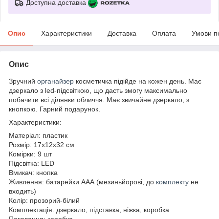
Доступна доставка
Опис
Характеристики
Доставка
Оплата
Умови п
Опис
Зручний
органайзер
косметичка підійде на кожен день. Має
дзеркало з led-підсвіткою, що дасть змогу максимально
побачити всі ділянки обличчя. Має звичайне дзеркало, з
кнопкою. Гарний подарунок.
Характеристики:
Матеріал: пластик
Розмір: 17х12х32 см
Комірки: 9 шт
Підсвітка: LED
Вмикач: кнопка
Живлення: батарейки ААА (мезиньйорові, до
комплекту
не
входить)
Колір: прозорий-білий
Комплектація: дзеркало, підставка, ніжка, коробка
Паковання: коробка