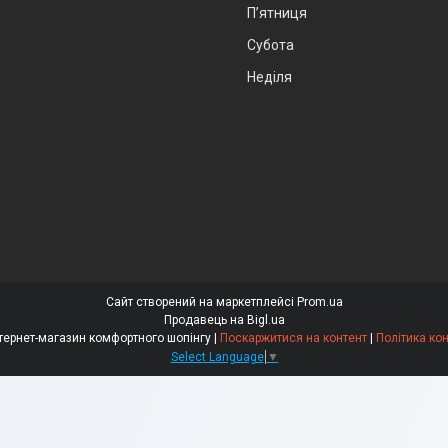
Пʼятниця
Субота
Неділя
Сайт створений на маркетплейсі
Prom.ua
Продавець на Bigl.ua
"Comfortno" інтернет-магазин комфортного шопінгу |
Поскаржитися на контент
|
Політика ко
Select Language
▼