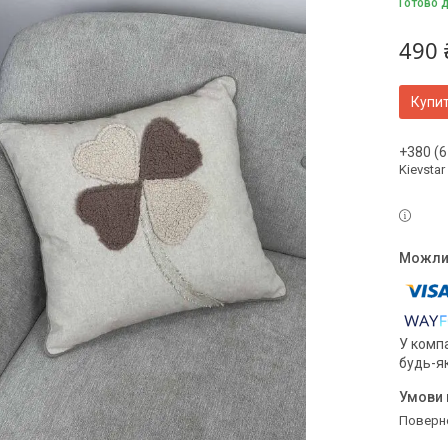
Готово 
490 
Купи
+380 (6
Kievstar
У компа
будь-я
поверн