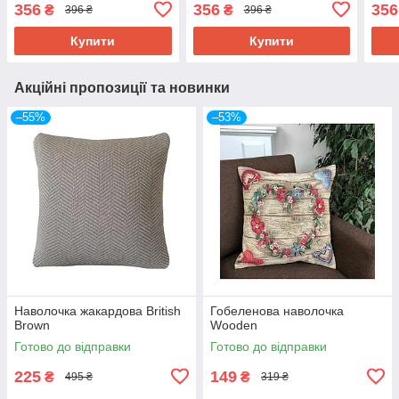
шпаківні 45х45см
шпаківні 45х45см
45х
356
356
356
₴
₴
396 ₴
396 ₴
Купити
Купити
Акційні пропозиції та новинки
–55%
–53%
Наволочка жакардова British
Гобеленова наволочка
Brown
Wooden
Готово до відправки
Готово до відправки
225
149
₴
₴
495 ₴
319 ₴