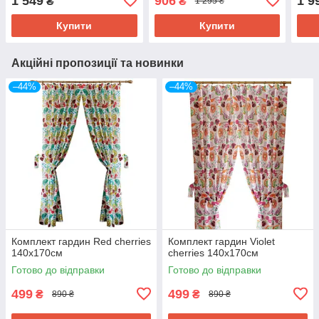
1 549
906
1 9
₴
₴
1 295 ₴
Купити
Купити
Акційні пропозиції та новинки
–44%
–44%
Комплект гардин Red cherries
Комплект гардин Violet
140х170см
cherries 140х170см
Готово до відправки
Готово до відправки
499
499
₴
₴
890 ₴
890 ₴