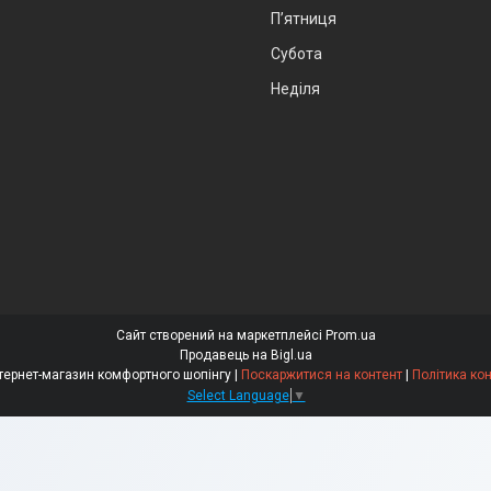
Пʼятниця
Субота
Неділя
Сайт створений на маркетплейсі
Prom.ua
Продавець на Bigl.ua
"Comfortno" інтернет-магазин комфортного шопінгу |
Поскаржитися на контент
|
Політика ко
Select Language
▼