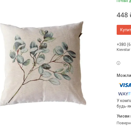
Готово 
448 
Купи
+380 (6
Kievstar
У компа
будь-я
поверн