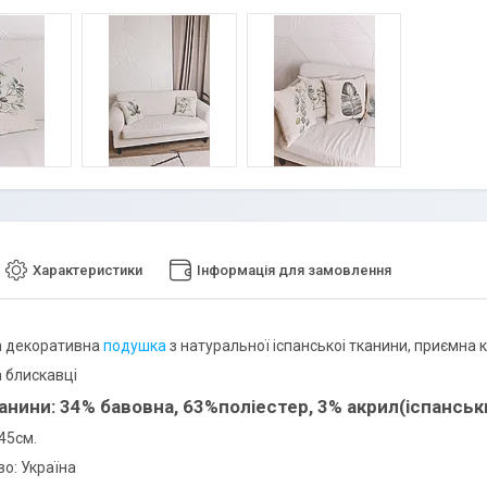
Характеристики
Інформація для замовлення
а декоративна
подушка
з натуральної iспанськоi тканини, приємна
 блискавці
анини: 34% бавовна, 63%поліестер, 3% акрил(іспанськ
45см.
о: Україна