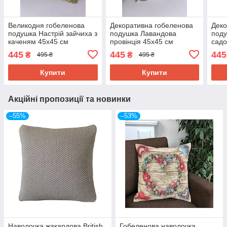
Великодня гобеленова
Декоративна гобеленова
Деко
подушка Настрій зайчиха з
подушка Лавандова
под
каченям 45х45 см
провінція 45х45 см
садо
45х4
445
445
445
₴
₴
495 ₴
495 ₴
Купити
Купити
Акційні пропозиції та новинки
–55%
–53%
Наволочка жакардова British
Гобеленова наволочка