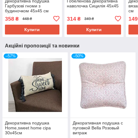
Декоративна подушка
Гобеленова декоративна
Деко
Гарбузові гноми з
наволочка Сицилія 45х45
вяза
будиночком 45х45 см
см
358
314
149
₴
₴
448 ₴
349 ₴
Купити
Купити
Акційні пропозиції та новинки
–57%
–50%
Декоративна подушка
Декоративная подушка с
Home,sweet home сіра
пуговкой Bella Розовый
30х45см
витраж