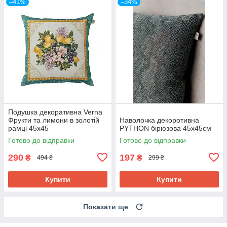
–41%
–34%
Подушка декоративна Verna
Фрукти та лимони в золотій
Наволочка декоротивна
рамці 45х45
PYTHON бірюзова 45х45см
Готово до відправки
Готово до відправки
290
197
₴
₴
494 ₴
299 ₴
Купити
Купити
Показати ще