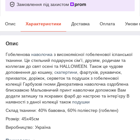
Замовлення під захистом
Опис
Характеристики
Доставка
Оплата
Умови 
Опис
Гобеленова
наволочка
з високоякісної гобеленової іспанської
тканини. Це стильний подарунок сім'ї, друзям, родичам та
коллегам до свят осені та HALLOWEEN. Також це чудове
доповнення до кошику,
скатертини
, фартухів, рукавичок,
прихваток, доріжок, серветок та подушок з гобеленової
колекції Гарбузові гноми Декоративна наволочка оздоблена
блискавкою Мальовничий принт наволочки допоможе Вам
додати затишку та яскравих фарб до настрою та інтер'єру В
наявності з даної колекції також
подушки
Склад тканини: 40% бавовна, 60% поліестер (гобелен)
Розмір: 45х45см
Виробництво: Україна