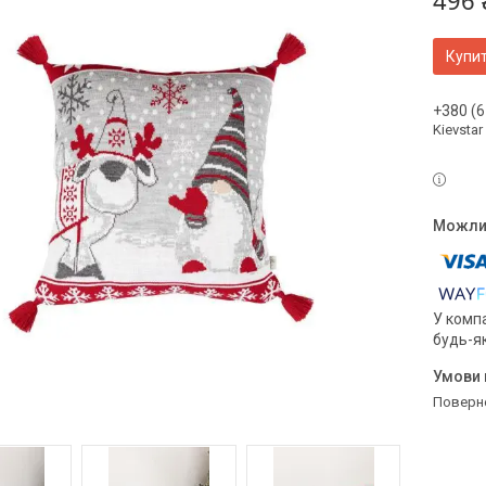
496 
Купи
+380 (6
Kievstar
У компа
будь-я
поверн