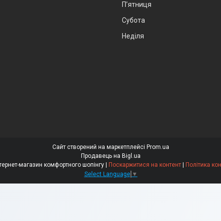
Пʼятниця
Субота
Неділя
Сайт створений на маркетплейсі
Prom.ua
Продавець на Bigl.ua
"Comfortno" інтернет-магазин комфортного шопінгу |
Поскаржитися на контент
|
Політика ко
Select Language
▼