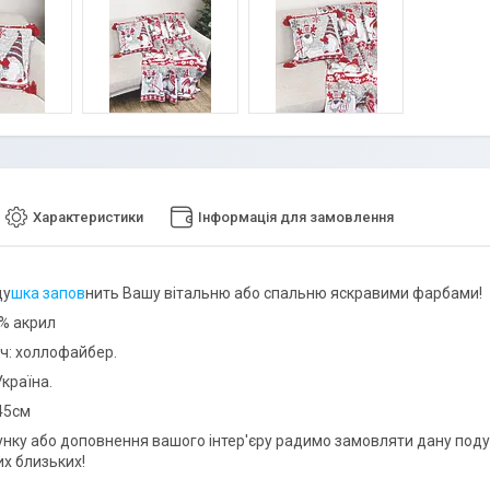
Характеристики
Інформація для замовлення
ду
шка запов
нить Вашу вітальню або спальню яскравими фарбами!
0% акрил
ч: холлофайбер.
країна.
45см
нку або доповнення вашого інтер'єру радимо замовляти дану подуш
их близьких!