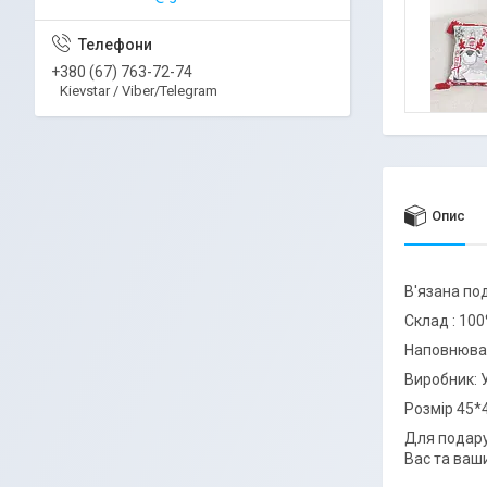
+380 (67) 763-72-74
Kievstar / Viber/Telegram
Опис
В'язана по
Склад : 10
Наповнюва
Виробник: У
Розмір 45*
Для подару
Вас та ваш