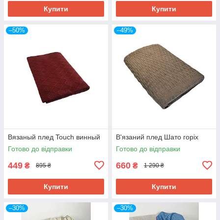
Купити
Купити
–50%
–49%
Вязаный плед Touch винный
В'язаний плед Шато горіх
Готово до відправки
Готово до відправки
449
660
₴
₴
895 ₴
1 290 ₴
Купити
Купити
–30%
–30%