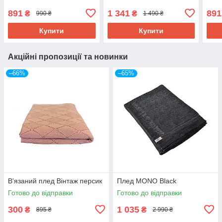
891
1 341
891
₴
₴
990 ₴
1 490 ₴
Купити
Купити
Акційні пропозиції та новинки
–66%
–65%
В'язаний плед Вінтаж персик
Плед MONO Black
Готово до відправки
Готово до відправки
300
1 035
₴
₴
895 ₴
2 990 ₴