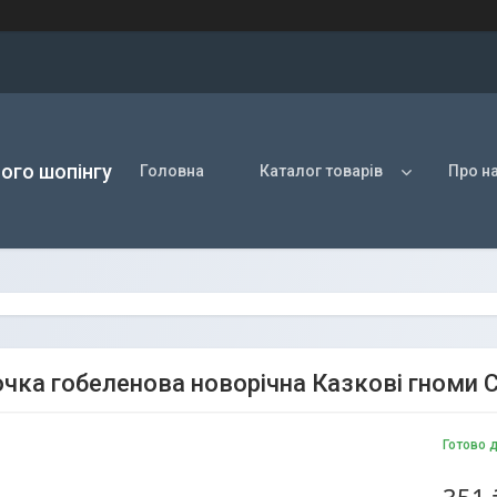
ого шопінгу
Головна
Каталог товарів
Про н
чка гобеленова новорічна Казкові гноми 
Готово 