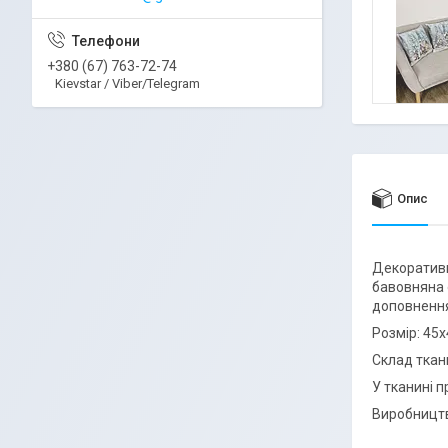
+380 (67) 763-72-74
Kievstar / Viber/Telegram
Опис
Декорати
бавовняна 
доповнення
Розмір: 45
Склад ткан
У тканині п
Виробництв