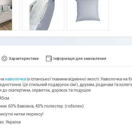
Характеристики
Інформація для замовлення
вна
наволочка
із іспанської тканини відмінної якості. Наволочка на б
однотонна. Це стильний подарунок сім'ї, друзям, родичам та колег
 до скатертини, серветок, доріжок та подушок
х45см
ини: 60% бавовна, 40% поліестер. (гобелен)
рисутні нитки люрексу!
о: Україна