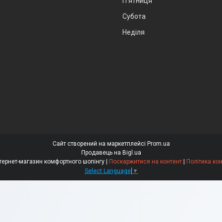
Пʼятниця
Субота
Неділя
Сайт створений на маркетплейсі
Prom.ua
Продавець на Bigl.ua
"Comfortno" інтернет-магазин комфортного шопінгу |
Поскаржитися на контент
|
Політика ко
Select Language
▼