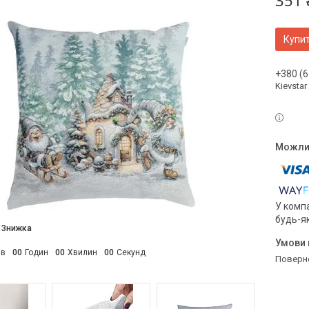
351 
Купи
+380 (6
Kievstar
У компа
будь-я
ів
0
0
Годин
0
0
Хвилин
0
0
Секунд
поверн