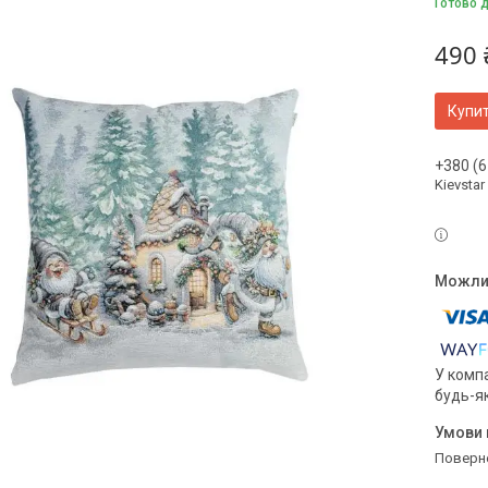
Готово 
490 
Купи
+380 (6
Kievstar
У компа
будь-я
поверн