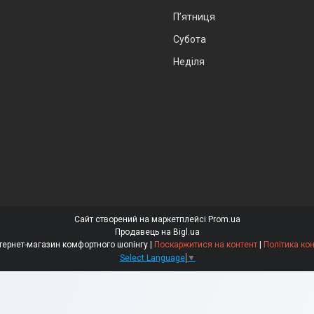
Пʼятниця
Субота
Неділя
Сайт створений на маркетплейсі
Prom.ua
Продавець на Bigl.ua
"Comfortno" інтернет-магазин комфортного шопінгу |
Поскаржитися на контент
|
Політика ко
Select Language
▼