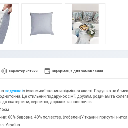
Характеристики
Інформація для замовлення
вна
подушка і
з іспанської тканини відмінної якості. Подушка на блиск
однотонна. Це стильний подарунок сім'ї, друзям, родичам та колег
 до скатертини, серветок, доріжок та наволочок
х45см
ни: 60% бавовна, 40% поліестер. (гобелен)У тканині присутні нитки
о: Україна