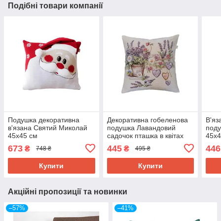
Подібні товари компанії
Подушка декоративна
Декоративна гобеленова
В'яз
в'язана Святий Миколай
подушка Лавандовий
поду
45х45 см
садочок пташка в квітах
45х4
45х45 см
673
445
446
₴
₴
748 ₴
495 ₴
Купити
Купити
Акційні пропозиції та новинки
–57%
–41%