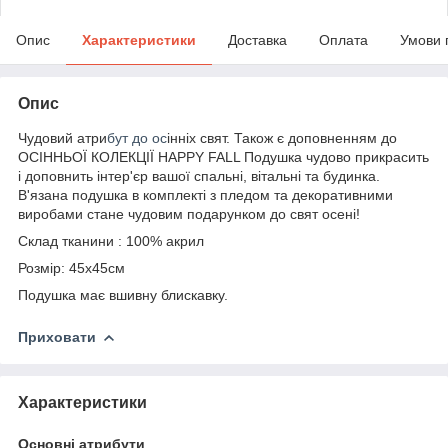
Опис
Характеристики
Доставка
Оплата
Умови 
Опис
Чудовий атри
бут до ос
інніх свят. Також є доповненням до
ОСІННЬОЇ КОЛЕКЦІЇ HAPPY FALL Подушка чудово прикрасить
і доповнить інтер'єр вашої спальні, вітальні та будинка.
В'язана подушка в комплекті з пледом та декоративними
виробами стане чудовим подарунком до свят осені!
Склад тканини : 100% акрил
Розмір: 45х45см
Подушка має вшивну блискавку.
Приховати
Характеристики
Основні атрибути