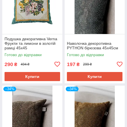
Подушка декоративна Verna
Фрукти та лимони в золотій
Наволочка декоротивна
рамці 45х45
PYTHON бірюзова 45х45см
Готово до відправки
Готово до відправки
290
197
₴
₴
494 ₴
299 ₴
Купити
Купити
–34%
–34%