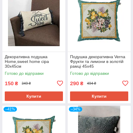
Декоративна подушка
Подушка декоративна Verna
Home,sweet home сіра
Фрукти та лимони в золотій
30х45см
рамці 45х45
Готово до відправки
Готово до відправки
150
290
₴
₴
349 ₴
494 ₴
Купити
Купити
–41%
–34%