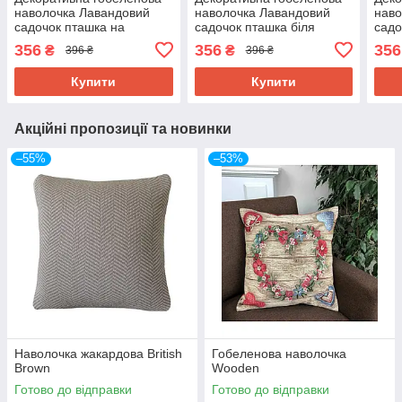
наволочка Лавандовий
наволочка Лавандовий
наво
садочок пташка на
садочок пташка біля
садо
шпаківні 45х45см
шпаківні 45х45см
45х
356
356
356
₴
₴
396 ₴
396 ₴
Купити
Купити
Акційні пропозиції та новинки
–55%
–53%
Наволочка жакардова British
Гобеленова наволочка
Brown
Wooden
Готово до відправки
Готово до відправки