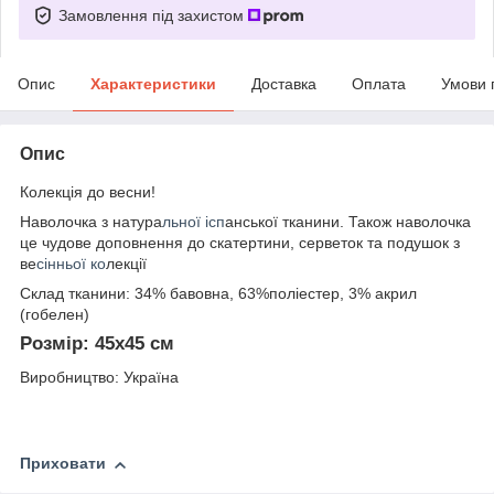
Замовлення під захистом
Опис
Характеристики
Доставка
Оплата
Умови 
Опис
Колекція до весни!
Наволочка з натура
льної ісп
анської тканини. Також наволочка
це чудове доповнення до скатертини, серветок та подушок з
ве
сінньої ко
лекції
Склад тканини: 34% бавовна, 63%поліестер, 3% акрил
(гобелен)
Розмір: 45х45 см
Виробництво: Україна
Приховати