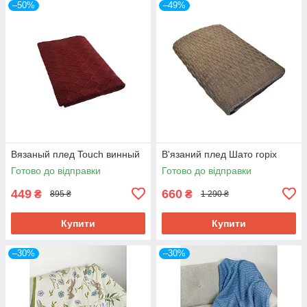
–50%
–49%
Вязаный плед Touch винный
В'язаний плед Шато горіх
Готово до відправки
Готово до відправки
449
660
₴
₴
895 ₴
1 290 ₴
Купити
Купити
–30%
–30%