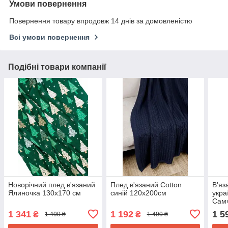
Умови повернення
Повернення товару впродовж 14 днів за домовленістю
Всі умови повернення
Подібні товари компанії
Новорічний плед в'язаний
Плед в'язаний Cotton
В'яз
Ялиночка 130x170 см
синій 120x200см
укра
Самч
120х
1 341
1 192
1 5
₴
₴
1 490 ₴
1 490 ₴