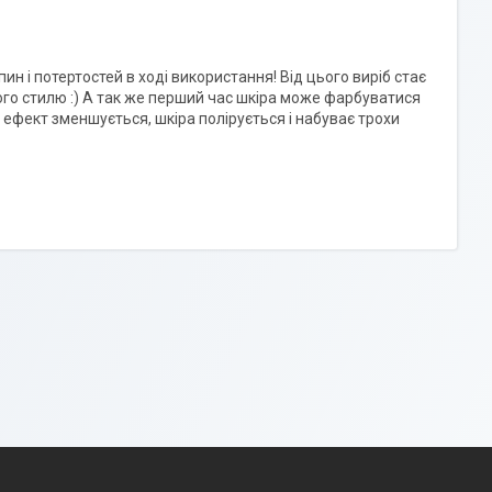
 і потертостей в ході використання! Від цього виріб стає
ого стилю :) А так же перший час шкіра може фарбуватися
й ефект зменшується, шкіра полірується і набуває трохи