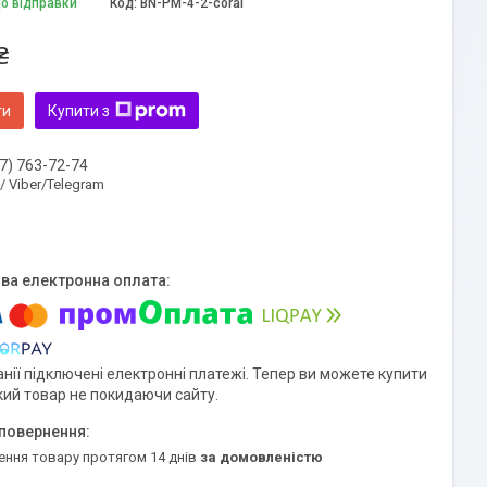
до відправки
Код:
BN-PM-4-2-coral
₴
ти
Купити з
7) 763-72-74
 / Viber/Telegram
нії підключені електронні платежі. Тепер ви можете купити
кий товар не покидаючи сайту.
ення товару протягом 14 днів
за домовленістю