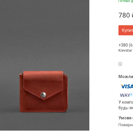
Готово 
780 
Купи
+380 (6
Kievstar
У компа
будь-я
поверн