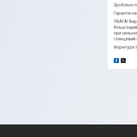
Зроблено по
Гарантія на
УВАГА! Вир
більш інди
при сильном
глянцевий 
Фурнітура 