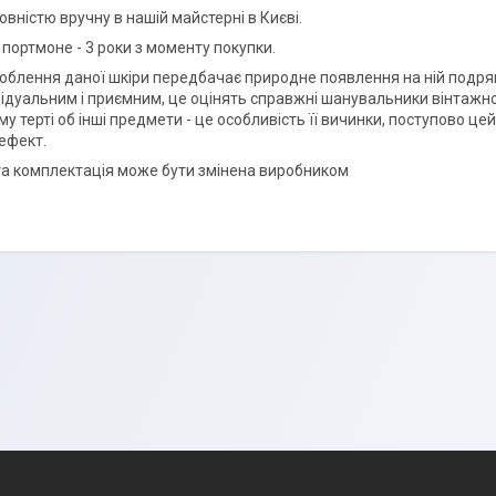
вністю вручну в нашій майстерні в Києві.
 портмоне - 3 роки з моменту покупки.
облення даної шкіри передбачає природне появлення на ній подряпин
відуальним і приємним, це оцінять справжні шанувальники вінтажн
у терті об інші предмети - це особливість її вичинки, поступово це
ефект.
та комплектація може бути змінена виробником