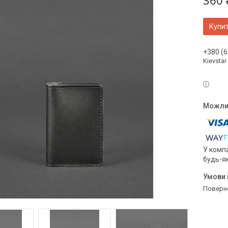
360 
Купи
+380 (6
Kievstar
У компа
будь-я
поверн