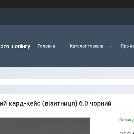
ого шопінгу
Головна
Каталог товарів
Про н
ий кард-кейс (візитниця) 6.0 чорний
Готово 