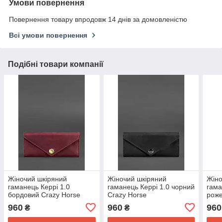
Умови повернення
Повернення товару впродовж 14 днів за домовленістю
Всі умови повернення
Подібні товари компанії
Жіночий шкіряний
Жіночий шкіряний
Жіно
гаманець Керрі 1.0
гаманець Керрі 1.0 чорний
гама
бордовий Crazy Horse
Crazy Horse
рож
960
960
960
₴
₴