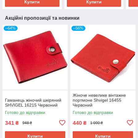
Купити
Купити
Акційні пропозиції та новинки
–64%
–56%
Жіноче невелике вінтажне
Гаманець жіночий шкіряний
портмоне Shvigel 16455
SHVIGEL 16215 Червоний
Червоний
Готово до відправки
Готово до відправки
341
440
₴
₴
948 ₴
1 000 ₴
Купити
Купити